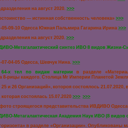
дразделения на август 2020.
>>>
остоинство — истинная собственность человека»
>>>
-05-09-10 Одесса Южная Пальмира Гагарина Ирина
>>>
дразделения на август 2020.
>>>
ИВО-Метагалактический синтез ИВО 8 видов Жизни-Си
7-04-05 Одесса, Шевчук Нина.
>>>
 64-х тел по видам материи
в разделе «Материа
а 8-рицы каждого. Столица Мг Империи Планетой Земл
25 и 26 Организаций», котороя состоялось 21.07.2020
которая состоялась 15.07.2020
>>>
>>>
 фото строящегося представительства ИВДИВО Одесс
ИВО-Метагалактическая Академия Наук ИВО (8 видов 
горизонта» в разделе «Организации».
Опубликованы м