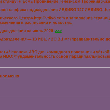
и станцу: Я Есмь Провидение Генезисом Творения Жиз
-проекта офиса подразделения ИВДИВО
147 ИВДИВО-Цел
ического Центра http://ivdivo.com и заполнения стран
изменения в расписании и новостях.
одразделения на июль 2020.
>>>
одразделения — 18 ИВЦ ИВО ВЦ Мг (предварительно д
асти Человека ИВО для командного врастания и чёткой
ва ИВО: Фундаментальность основ парадигмальность
вное меню