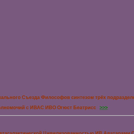
Синтезу 65, кількість проведених Синтезів 500; ядер Шкіл
нального Съезда Философов синтезом трёх подразде
Полномочий с ИВАС ИВО Огюст Беатрисс
>>>
Метагалактической Цивилизованностью ИВ Аватарами 