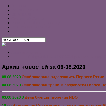
Головна
ІВДІВО ОДЕСА
Організації
Системний Синтез
Ради та тренінги підрозділу
Розписання та графіки
Куб Синтезу
Архів оголошень
———— У підрозділі на 14.07.2024 р. кількість ядер 
Архив новостей за 06-08.2020
08.08.2020
Опубликована видеозапись Первого Регио
04.08.2020
Опубликован т
ренинг разработки Голоса 
03.08.2020 8
День 8-рицы Творения ИВО
10:00
Развернули Созидание организацией материи 