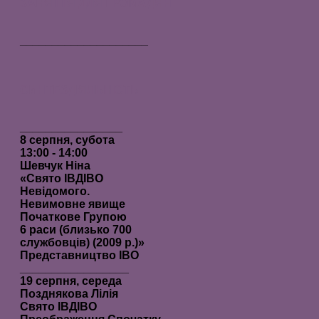
ЗАНЯТТЯ ДЛЯ ГРОМАДЯН
____________________
CИНТЕЗДІЯЛЬНІСТЬ
________________
8 серпня, субота
13:00 - 14:00
Шевчук Ніна
«Свято ІВДIВО
Невідомого.
Невимовне явище
Початкове Групою
6 раси (близько 700
службовців) (2009 р.)»
Представництво ІВО
_________________
19 серпня, середа
Позднякова Лілія
Свято ІВДIВО