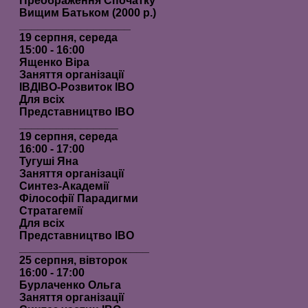
Преображення Спочатку
Вищим Батьком (2000 р.)
__________________
19 серпня, середа
15:00 - 16:00
Ященко Віра
Заняття організації
ІВДIВО-Розвиток ІВО
Для всіх
Представництво ІВО
________________
19 серпня, середа
16:00 - 17:00
Тугуші Яна
Заняття організації
Синтез-Академії
Філософії Парадигми
Стратагемії
Для всіх
Представництво ІВО
_____________________
25 серпня, вівторок
16:00 - 17:00
Бурлаченко Ольга
Заняття організації