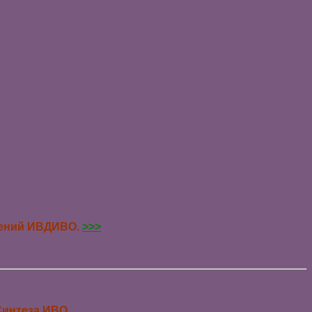
 42 ————
лений ИВДИВО.
>>>
Синтеза ИВО