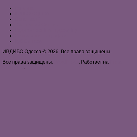
Головна
ІВДІВО ОДЕСА
Організації
Системний Синтез
Ради та тренінги підрозділу
Розписання та графіки
Куб Синтезу
ИВДИВО Одесса © 2026. Все права защищены.
Все права защищены.
WordPress
. Работает на
Press
Customizr
.