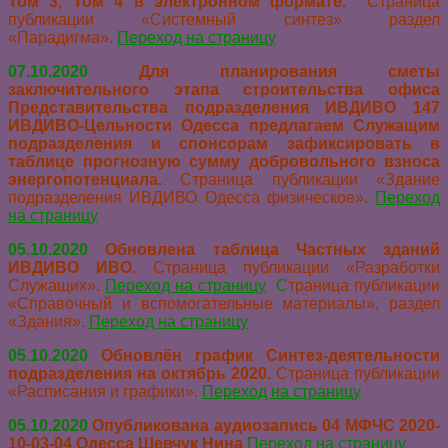
Том 3, Том 4 в электронном формате.
Страница
публикации «Системный синтез» раздел
«Парадигма».
Переход на страницу
07.10.2020
Для планирования сметы
заключительного этапа строительства офиса
Представительства подразделения ИВДИВО 147
ИВДИВО-Цельности Одесса предлагаем Служащим
подразделения и спонсорам зафиксировать в
таблице прогнозную сумму добровольного взноса
энергопотенциала.
Страница публикации «Здание
подразделения ИВДИВО Одесса физическое».
Переход
на страницу
05.10.2020
Обновлена таблица Частных зданий
ИВДИВО ИВО.
Страница публикации «Разработки
Служащих».
Переход на страницу
С
траница публикации
«Справочный и вспомогательные материалы», раздел
«Здания».
Переход на страницу
05.10.2020
Обновлён график Синтез-деятельности
подразделения на октябрь 2020.
Страница публикации
«Расписания и графики».
Переход на страницу
05.10.2020
Опубликована аудиозапись 04 МФЧС 2020-
10-03-04 Одесса Шевчук Нина
Переход на страницу