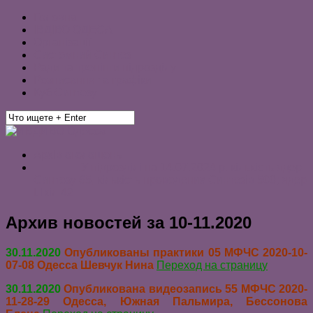
Головна
ІВДІВО ОДЕСА
Організації
Системний Синтез
Ради та тренінги підрозділу
Розписання та графіки
Куб Синтезу
Архів оголошень
———— У підрозділі на 14.07.2024 р. кількість ядер
Синтезу 65, кількість проведених Синтезів 500; ядер
Шкіл 42 ————
Архив новостей за 10-11.2020
30.11.2020
Опубликованы практики 05 МФЧС 2020-10-
07-08 Одесса Шевчук Нина
Переход на страницу
30.11.2020
Опубликована видеозапись 55 МФЧС 2020-
11-28-29 Одесса, Южная Пальмира, Бессонова