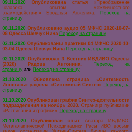
09.11.2020
Опубликована статья
«
Преображение
человека опытом межличностного
взаимодействия»
Бродская Анжелика.
Переход на
страницу
08.11.2020
Опубликовано аудио 05 МФЧС 2020-10-07-
08 Одесса Шевчук Нина
Переход на страницу
03.11.2020
Опубликованы практики 04 МФЧС 2020-10-
03-04 Одесса Шевчук Нина
Переход на страницу
02.11.2020
Опубликован
3 Вестник ИВДИВО Одессы
(2020) Радова Антонина.
Переход на
страницу
или
Переход на страницу
31.10.2020
Обновлена страница «Синтезность
Ипостась» раздела «Системный Синтез»
Переход на
страницу
31.10.2020
Опубликован
график Синтез-деятельности
подразделения на ноябрь 2020.
Страница публикации
«Расписания и графики».
Переход на страницу
31.10.2020
Опубликован опыт
Аватара
ИВДИВО-
Метагалактической Психодинамики Расы ИВО восьми
видов организации Жизни-Синтеза 8-рицы каждого.