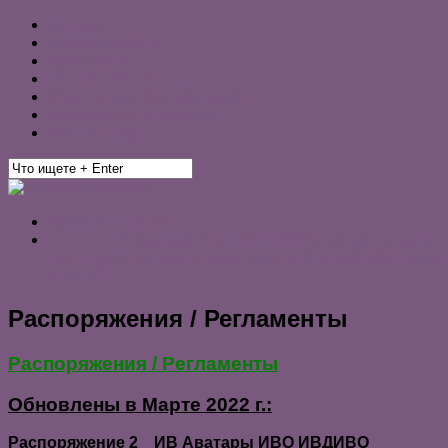
Головна
ІВДІВО ОДЕСА
Організації
Системний Синтез
Ради та тренінги підрозділу
Розписання та графіки
Куб Синтезу
Архів оголошень
———— У підрозділі на 14.07.2024 р. кількість ядер
Синтезу 65, кількість проведених Синтезів 500; ядер
Шкіл 42 ————
Распоряжения / Регламенты
Распоряжения / Регламенты
Обновлены в Марте 2022 г.:
Распоряжение 2
ИВ Аватары ИВО ИВДИВО